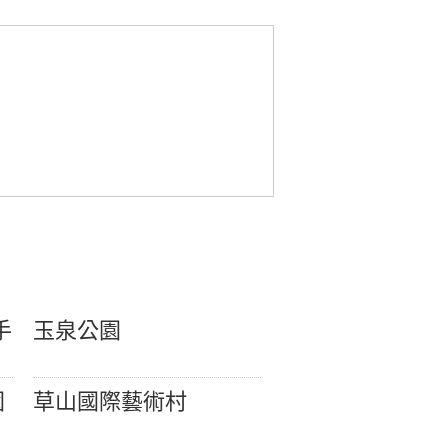
手
玉泉公園
園
草山國際藝術村