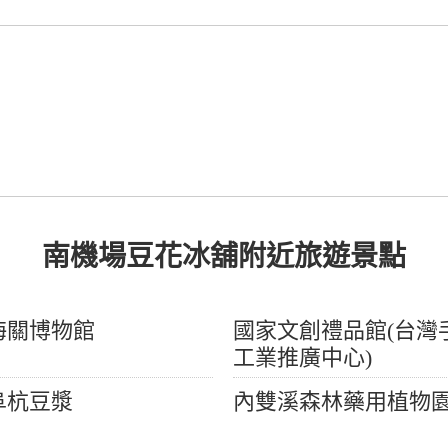
南機場豆花冰舖附近旅遊景點
海關博物館
國家文創禮品館(台灣
工業推廣中心)
阜杭豆漿
內雙溪森林藥用植物