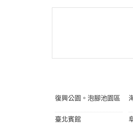
復興公園。泡腳池園區
臺北賓館