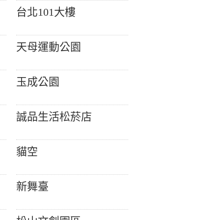
台北101大樓
天母運動公園
玉成公園
誠品生活松菸店
貓空
新舞臺