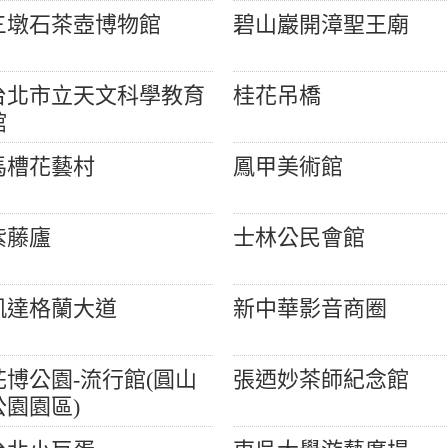
三墩石茶壺博物館
碧山巖開漳聖王廟
台北市立天文科學教育
桂花吊橋
館
馬槽花藝村
鳳甲美術館
紫藤廬
士林公民會館
凱達格蘭大道
新中華影音商圈
花博公園-流行館(圓山
張迺妙茶師紀念館
公園園區)