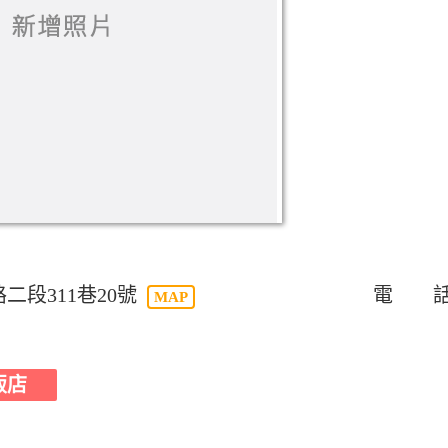
段311巷20號
電 話：0
MAP
飯店