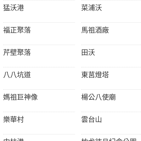
猛沃港
菜浦沃
福正聚落
馬祖酒廠
芹壁聚落
田沃
八八坑道
東莒燈塔
媽祖巨神像
楊公八使廟
樂華村
雲台山