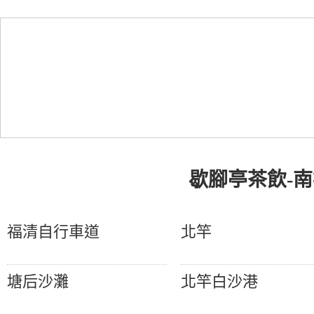
歇腳亭茶飲-
福清自行車道
北竿
塘后沙灘
北竿白沙港