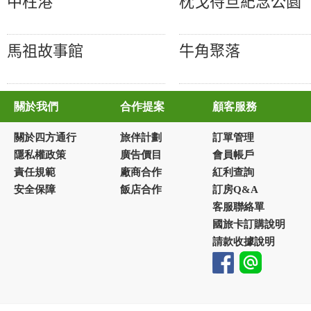
中柱港
枕戈待旦紀念公園
馬祖故事館
牛角聚落