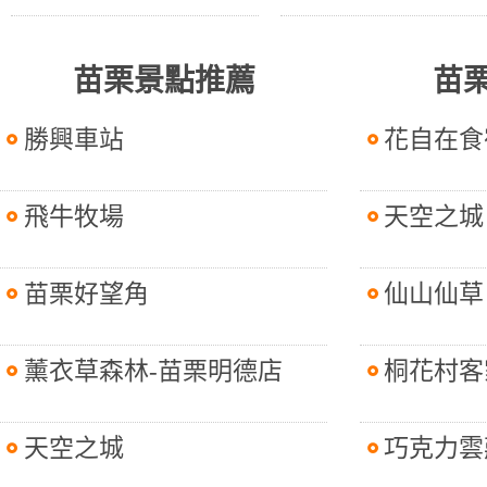
苗栗景點推薦
苗
勝興車站
花自在食
飛牛牧場
天空之城
苗栗好望角
仙山仙草
薰衣草森林-苗栗明德店
桐花村客
天空之城
巧克力雲