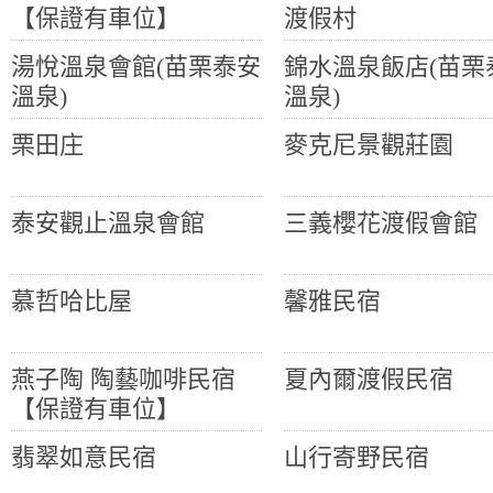
【保證有車位】
渡假村
湯悅溫泉會館(苗栗泰安
錦水溫泉飯店(苗栗
溫泉)
溫泉)
栗田庄
麥克尼景觀莊園
泰安觀止溫泉會館
三義櫻花渡假會館
慕哲哈比屋
馨雅民宿
燕子陶 陶藝咖啡民宿
夏內爾渡假民宿
【保證有車位】
翡翠如意民宿
山行寄野民宿