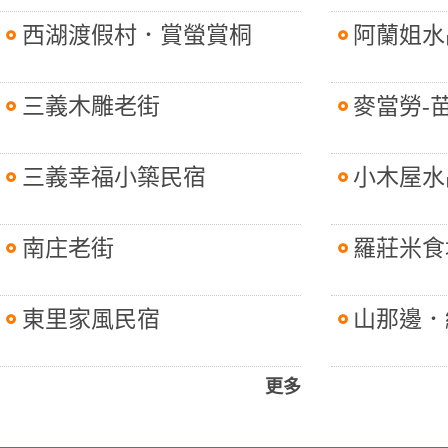
西湖渡假村．賞螢賞桐
阿蘭姐水
三義木雕老街
麥當勞-
三義幸福小築民宿
小木屋水
南庄老街
羅莊米食
東里家風民宿
山那邊．
更多