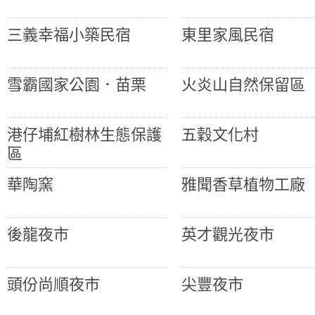
三義幸福小築民宿
東里家風民宿
雪霸國家公園．苗栗
火炎山自然保留區
港仔埔紅樹林生態保護
五穀文化村
區
華陶窯
雅聞香草植物工廠
後龍夜市
英才觀光夜市
頭份尚順夜市
尖豐夜市