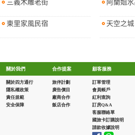
三義木雕老街
阿蘭姐水
東里家風民宿
天空之城