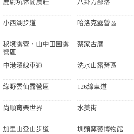
鹿廚坑休閒農莊
八卦力部落
小西湖步道
哈洛克露營區
秘境露營．山中田園露
蔡家古厝
營區
中港溪線車道
洗水山露營區
綠野雲仙露營區
126線車道
尚順育樂世界
水美街
加里山登山步道
圳頭窯藝博物館