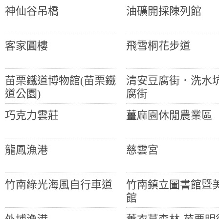
神仙谷吊橋
油礦開採陳列館
客家圓樓
飛雪桐花步道
苗栗鐵道博物館(苗栗鐵
清安豆腐街．洗水
道公園)
腐街
巧克力雲莊
薑麻園休閒農業區
龍鳳漁港
慈雲宮
竹南綠光海風自行車道
竹南鎮立圖書館暨
館