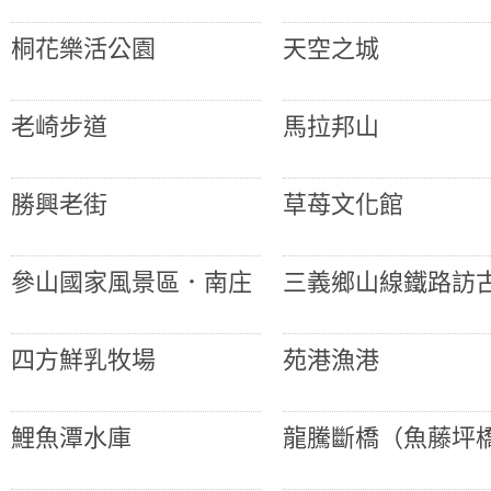
桐花樂活公園
天空之城
老崎步道
馬拉邦山
勝興老街
草苺文化館
參山國家風景區．南庄
三義鄉山線鐵路訪
四方鮮乳牧場
苑港漁港
鯉魚潭水庫
龍騰斷橋（魚藤坪