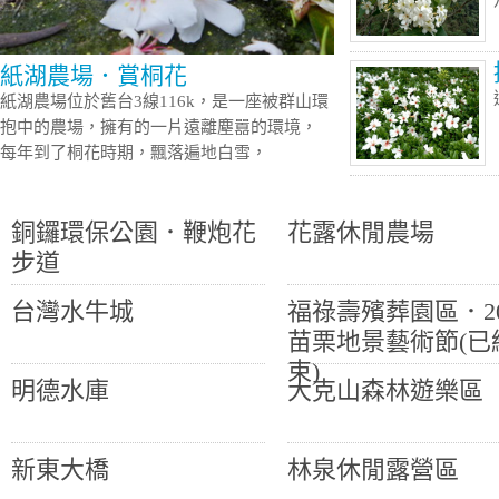
紙湖農場．賞桐花
紙湖農場位於舊台3線116k，是一座被群山環
抱中的農場，擁有的一片遠離塵囂的環境，
每年到了桐花時期，飄落遍地白雪，
銅鑼環保公園．鞭炮花
花露休閒農場
步道
台灣水牛城
福祿壽殯葬園區．20
苗栗地景藝術節(已
束)
明德水庫
大克山森林遊樂區
新東大橋
林泉休閒露營區