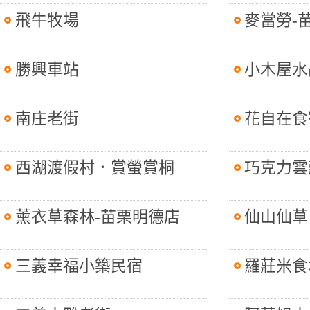
飛牛牧場
麥當勞-
勝興車站
小木屋水
南庄老街
花自在食
西湖渡假村．賞螢賞桐
巧克力雲
薰衣草森林-苗栗明德店
仙山仙草
三義幸福小築民宿
羅莊米食