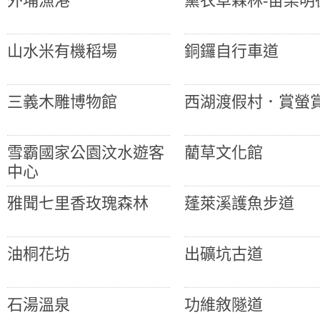
外埔漁港
薰衣草森林-苗栗明
山水米有機稻場
銅鑼自行車道
三義木雕博物館
西湖渡假村．賞螢
雪霸國家公園汶水遊客
藺草文化館
中心
雅聞七里香玫瑰森林
蓬萊溪護魚步道
油桐花坊
出礦坑古道
石湯溫泉
功維敘隧道