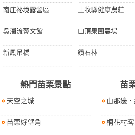
南庄祕境露營區
土牧驛健康農莊
吳濁流藝文館
山頂果園農場
新鳳吊橋
鑽石林
熱門苗栗景點
苗
天空之城
山那邊．
苗栗好望角
桐花村客