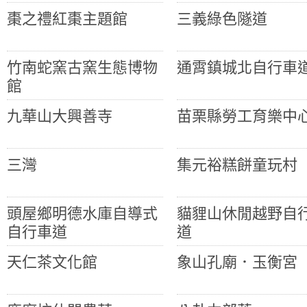
棗之禮紅棗主題館
三義綠色隧道
竹南蛇窯古窯生態博物
通霄鎮城北自行車
館
九華山大興善寺
苗栗縣勞工育樂中
三灣
集元裕糕餅童玩村
頭屋鄉明德水庫自導式
貓貍山休閒越野自
自行車道
道
天仁茶文化館
象山孔廟．玉衡宮