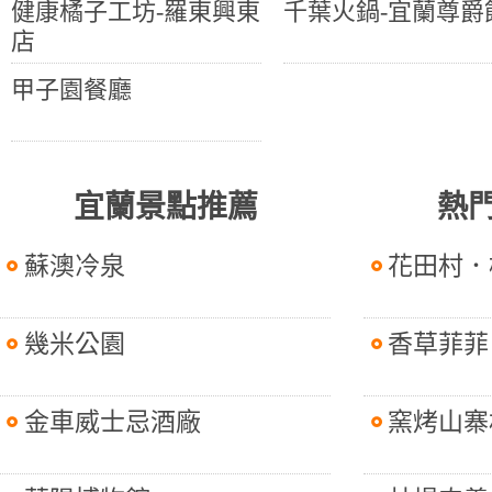
健康橘子工坊-羅東興東
千葉火鍋-宜蘭尊爵
店
甲子園餐廳
宜蘭景點推薦
熱
蘇澳冷泉
花田村．
幾米公園
香草菲菲
金車威士忌酒廠
窯烤山寨