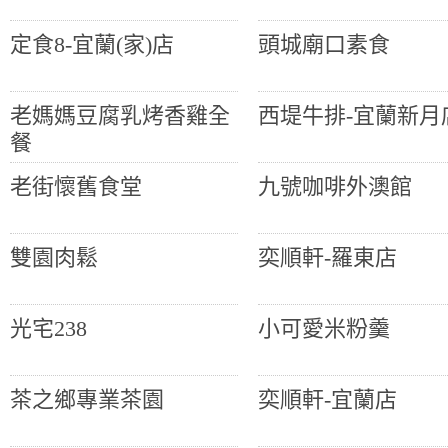
定食8-宜蘭(家)店
頭城廟口素食
老媽媽豆腐乳烤香雞全
西堤牛排-宜蘭新月
餐
老街懷舊食堂
九號咖啡外澳館
雙園肉鬆
奕順軒-羅東店
光宅238
小可愛米粉羹
茶之鄉專業茶園
奕順軒-宜蘭店