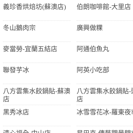
義珍香烘焙坊(蘇澳店)
伯朗咖啡館-大里店
冬山鵝肉宗
廣興做粿
麥當勞-宜蘭五結店
阿通伯魚丸
聯發芋冰
阿英小吃部
八方雲集水餃鍋貼-蘇澳
八方雲集水餃鍋貼-
店
店
黑秀冰店
冰雪雪花冰-羅東夜