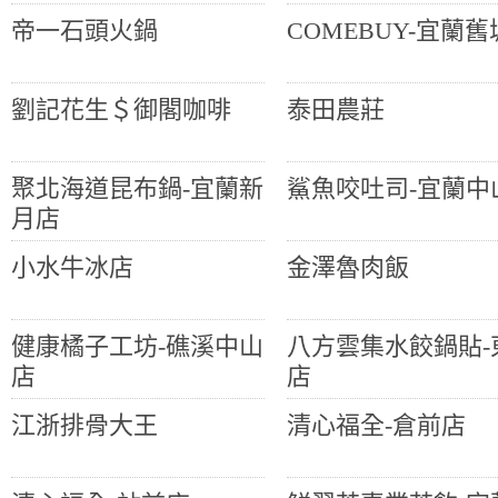
帝一石頭火鍋
COMEBUY-宜蘭
劉記花生＄御閣咖啡
泰田農莊
聚北海道昆布鍋-宜蘭新
鯊魚咬吐司-宜蘭中
月店
小水牛冰店
金澤魯肉飯
健康橘子工坊-礁溪中山
八方雲集水餃鍋貼-
店
店
江浙排骨大王
清心福全-倉前店