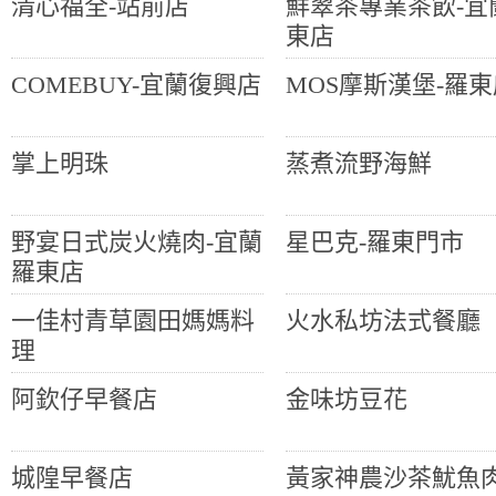
清心福全-站前店
鮮翠茶專業茶飲-宜
東店
COMEBUY-宜蘭復興店
MOS摩斯漢堡-羅東
掌上明珠
蒸煮流野海鮮
野宴日式炭火燒肉-宜蘭
星巴克-羅東門市
羅東店
一佳村青草園田媽媽料
火水私坊法式餐廳
理
阿欽仔早餐店
金味坊豆花
城隍早餐店
黃家神農沙茶魷魚