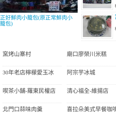
正好鮮肉小籠包(原正常鮮肉小
籠包)
窯烤山寨村
廟口廖榮川米糕
30年老店檸檬愛玉冰
阿宗芋冰城
喫茶小舖-羅東民權店
清心福全-維揚店
北門口蒜味肉羹
喜拉朵美式早餐咖