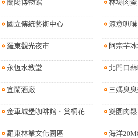
蘭陽博物館
林場肉羹
國立傳統藝術中心
涼意叭噗
羅東觀光夜市
阿宗芋冰
永恆水教堂
北門口蒜
宜蘭酒廠
三媽臭臭
金車城堡咖啡館．賞桐花
雙園肉鬆
羅東林業文化園區
海洋20MC