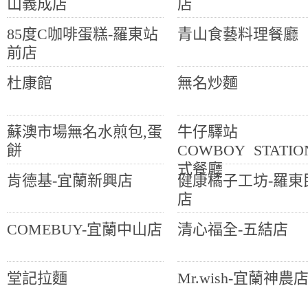
山義成店
店
85度C咖啡蛋糕-羅東站
青山食藝料理餐廳
前店
杜康館
無名炒麵
蘇澳市場無名水煎包,蛋
牛仔驛站
餅
COWBOY STATI
式餐廳
肯德基-宜蘭新興店
健康橘子工坊-羅東
店
COMEBUY-宜蘭中山店
清心福全-五結店
堂記拉麵
Mr.wish-宜蘭神農