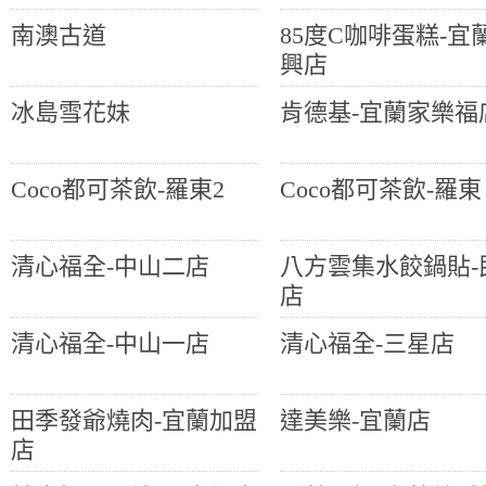
南澳古道
85度C咖啡蛋糕-宜
興店
冰島雪花妹
肯德基-宜蘭家樂福
Coco都可茶飲-羅東2
Coco都可茶飲-羅東
清心福全-中山二店
八方雲集水餃鍋貼-
店
清心福全-中山一店
清心福全-三星店
田季發爺燒肉-宜蘭加盟
達美樂-宜蘭店
店