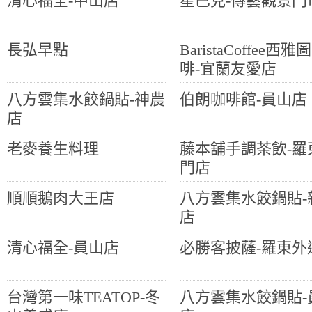
清心福全-中山店
星巴克-傳藝觀景門
長弘早點
BaristaCoffee西雅
啡-宜蘭友愛店
八方雲集水餃鍋貼-神農
伯朗咖啡館-員山店
店
老麥養生料理
藤本舖手調茶飲-羅
門店
順順鵝肉大王店
八方雲集水餃鍋貼-
店
清心福全-員山店
必勝客披薩-羅東外
台灣第一味TEATOP-冬
八方雲集水餃鍋貼-