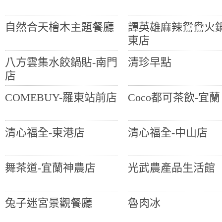
自然合天檜木主題餐廳
譚英雄麻辣鴛鴦火
東店
八方雲集水餃鍋貼-南門
清珍早點
店
COMEBUY-羅東站前店
Coco都可茶飲-宜蘭
清心福全-東港店
清心福全-中山店
舞茶道-宜蘭神農店
光武農產品生活館
兔子迷宮景觀餐廳
魯肉冰