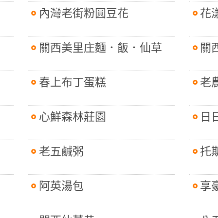
內灣老街粉圓豆花
花
關西美里庄麵．飯．仙草
關
春上布丁蛋糕
老
心鮮森林莊園
日
老五鹹粥
托
阿英湯包
享