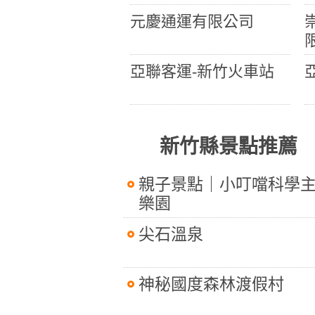
元慶通運有限公司
亞聯客運-新竹火車站
新竹縣景點推薦
親子景點｜小叮噹科學
樂園
尖石溫泉
神秘國度森林渡假村