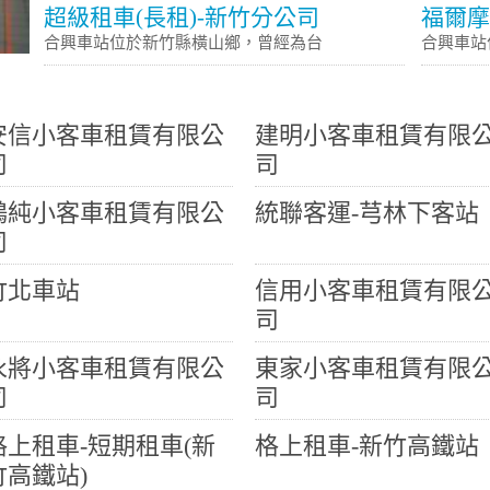
超級租車(長租)-新竹分公司
福爾摩
合興車站位於新竹縣橫山鄉，曾經為台
合興車站
安信小客車租賃有限公
建明小客車租賃有限
司
司
鴻純小客車租賃有限公
統聯客運-芎林下客站
司
竹北車站
信用小客車租賃有限
司
永將小客車租賃有限公
東家小客車租賃有限
司
司
格上租車-短期租車(新
格上租車-新竹高鐵站
竹高鐵站)