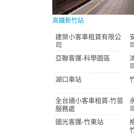
高鐵新竹站
建榮小客車租賃有限公
司
亞聯客運-科學園區
湖口車站
全台通小客車租賃-竹苗
服務處
國光客運-竹東站