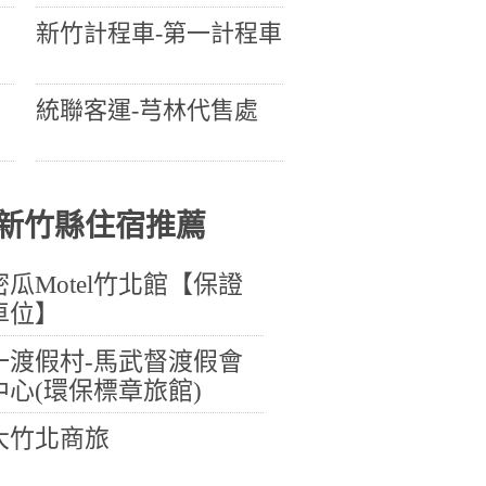
新竹計程車-第一計程車
統聯客運-芎林代售處
新竹縣住宿推薦
密瓜Motel竹北館【保證
車位】
一渡假村-馬武督渡假會
中心(環保標章旅館)
大竹北商旅