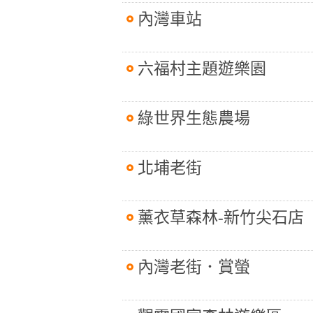
內灣車站
六福村主題遊樂園
綠世界生態農場
北埔老街
薰衣草森林-新竹尖石店
內灣老街．賞螢