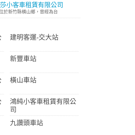
莎小客車租賃有限公司
位於新竹縣橫山鄉，曾經為台
公
建明客運-交大站
新豐車站
公
橫山車站
公
鴻純小客車租賃有限公
司
九讚頭車站