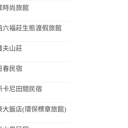
漾時尚旅館
西六福莊生態渡假旅館
農夫山莊
日春民宿
斯卡尼田間民宿
豪大飯店(環保標章旅館)