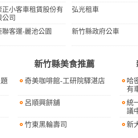
崇正小客車租賃股份有
弘光租車
限公司
亞聯客運-麗池公園
新竹縣政府公車
新竹縣美食推薦
主題
奇美咖啡館-工研院驛湛店
哈
有
呂順興餅舖
統
議
竹東黑輪壽司
新