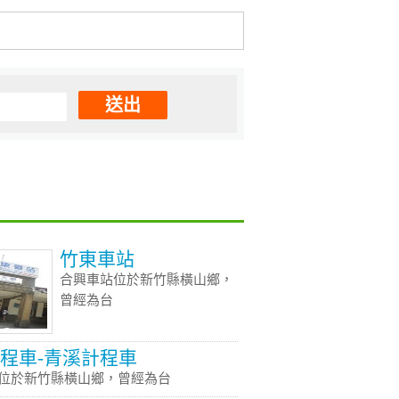
送出
竹東車站
合興車站位於新竹縣橫山鄉，
曾經為台
程車-青溪計程車
位於新竹縣橫山鄉，曾經為台