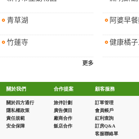
青草湖
阿婆早餐
竹蓮寺
健康橘子
更多