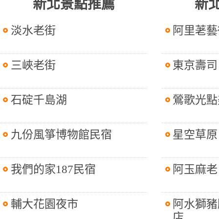
新北景點推薦
新
淡水老街
阿里荖藝
三峽老街
東京壽司
石碇千島湖
鶯歌光點
九份風箏博物館民宿
星空草原
我們的家187民宿
阿玉麻老
輔大花園夜市
阿水獅豬
店