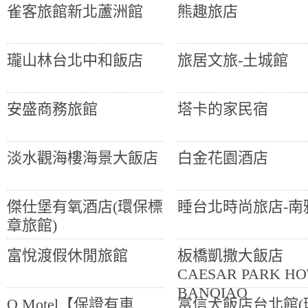
雀客旅館新北蘆洲館
熊趣旅店
瓏山林台北中和飯店
旅居文旅-土城館
安盛商務旅館
塔卡的家民宿
淡水觀海樓海景大飯店
白金花園酒店
傑仕堡有氧酒店(環保標
睡台北時尚旅店-南
章旅館)
富悅渡假休閒旅館
板橋凱撒大飯店
CAESAR PARK HO
BANQIAO
Q Motel【保證有車
富信大飯店台北館(