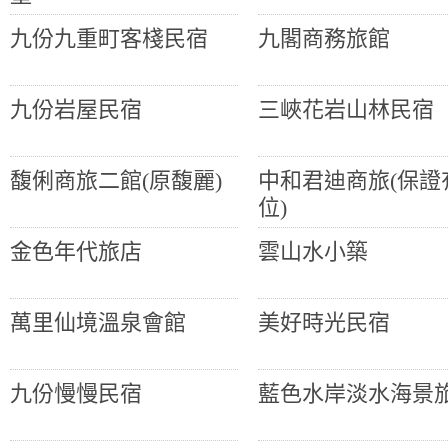
九份九重町客棧民宿
九閣商務旅館
九份岩屋民宿
三峽花岩山林民宿
馥俐商旅二館(原馥麗)
中和君迪商旅(保證
位)
金色年代旅店
雲山水小築
萬里仙境溫泉會館
美好時光民宿
九份慢慢民宿
藍色水岸淡水海景