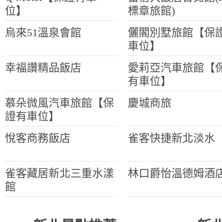
位】
標章旅館)
烏來51溫泉會館
儷閣別墅旅館【保
車位】
幸福讚精品飯店
愛莉亞汽車旅館【
有車位】
慕朵微風汽車旅館【保
慶城商旅
證有車位】
悅客商務飯店
雀客快捷新北淡水
雀客藏居新北三重水漾
林口爵怡溫德姆酒
館