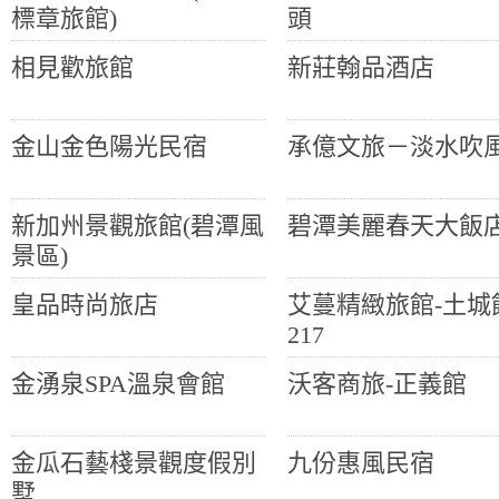
標章旅館)
頭
相見歡旅館
新莊翰品酒店
金山金色陽光民宿
承億文旅－淡水吹
新加州景觀旅館(碧潭風
碧潭美麗春天大飯
景區)
皇品時尚旅店
艾蔓精緻旅館-土城
217
金湧泉SPA溫泉會館
沃客商旅-正義館
金瓜石藝棧景觀度假別
九份惠風民宿
墅