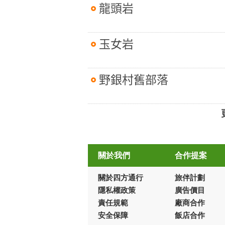
龍頭岩
玉女岩
野銀村舊部落