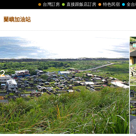
│
蘭嶼加油站