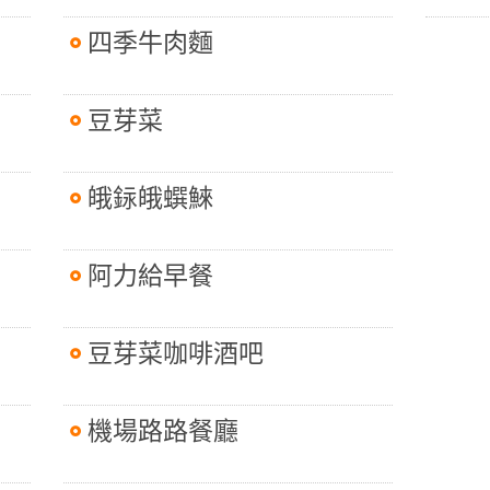
四季牛肉麵
豆芽菜
皒銢皒蟤鯠
阿力給早餐
豆芽菜咖啡酒吧
機場路路餐廳