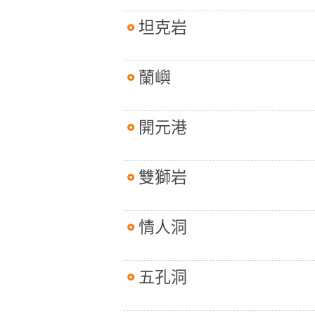
坦克岩
蘭嶼
開元港
雙獅岩
情人洞
五孔洞