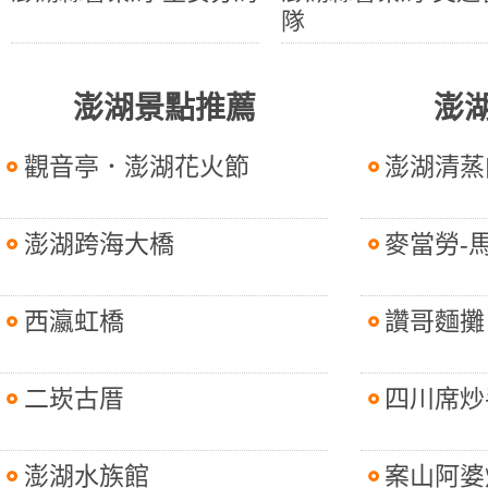
隊
澎湖景點推薦
澎
觀音亭．澎湖花火節
澎湖清蒸
澎湖跨海大橋
麥當勞-
西瀛虹橋
讚哥麵攤
二崁古厝
四川席炒
澎湖水族館
案山阿婆