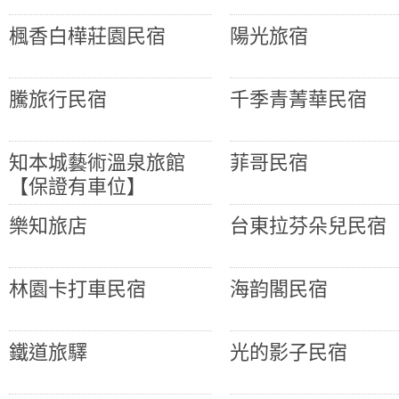
楓香白樺莊園民宿
陽光旅宿
騰旅行民宿
千季青菁華民宿
知本城藝術溫泉旅館
菲哥民宿
【保證有車位】
樂知旅店
台東拉芬朵兒民宿
林園卡打車民宿
海韵閣民宿
鐵道旅驛
光的影子民宿