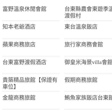
富野溫泉休閒會館
台東縣農會東遊季
渡假村
知本老爺酒店
東台溫泉飯店
蘋果商務旅店
旅行家商務會館
台東富野渡假酒店
御皇米海景villa會
貴築精品旅館【保證有
假期商務旅館
車位】
金龍商務旅館
鮪魚家族飯店台東