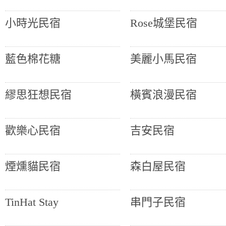
小時光民宿
Rose城堡民宿
藍色棉花糖
美麗小馬民宿
繆思狂想民宿
橫賓浪漫民宿
歡樂心民宿
吉安民宿
煙燻貓民宿
森白屋民宿
TinHat Stay
串門子民宿