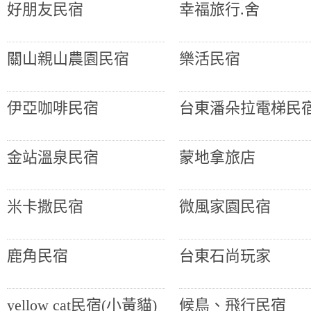
好朋友民宿
幸福旅行.舍
關山親山農園民宿
樂活民宿
伊亞咖啡民宿
台東潘朵拉電梯民
金站溫泉民宿
蒙地拿旅店
米卡撒民宿
微風家園民宿
鹿角民宿
台東石尚玩家
yellow cat民宿(小黃貓)
候鳥、飛行民宿