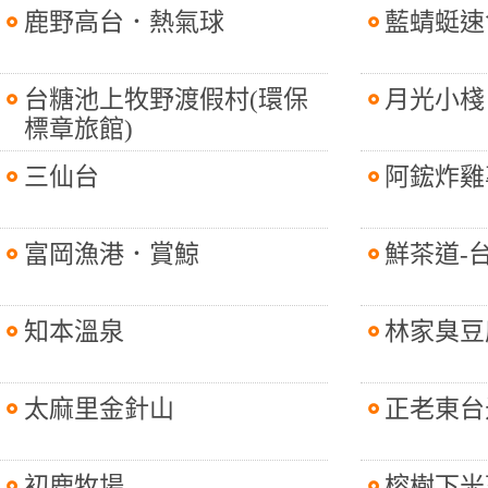
鹿野高台．熱氣球
藍蜻蜓速
台糖池上牧野渡假村(環保
月光小棧
標章旅館)
三仙台
阿鋐炸雞
富岡漁港．賞鯨
鮮茶道-
知本溫泉
林家臭豆
太麻里金針山
正老東台
初鹿牧場
榕樹下米