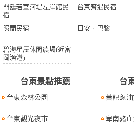
門廷若室河堤左岸館民
台東齊遇民宿
宿
照間民宿
日安．巴黎
碧海星辰休閒農場(近富
岡漁港)
台東景點推薦
台
台東森林公園
黃記蔥油
台東觀光夜市
卑南豬血