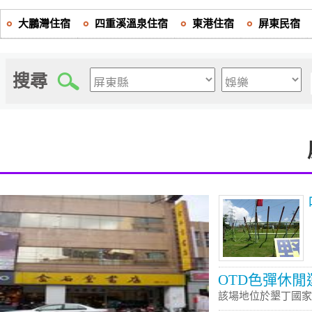
大鵬灣住宿
四重溪溫泉住宿
東港住宿
屏東民宿
搜尋
OTD色彈休閒
該場地位於墾丁國