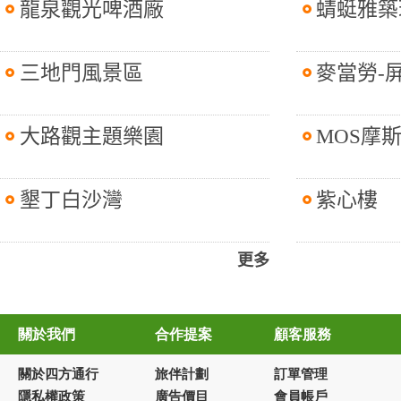
龍泉觀光啤酒廠
蜻蜓雅築
三地門風景區
麥當勞-
大路觀主題樂園
MOS摩
墾丁白沙灣
紫心樓
更多