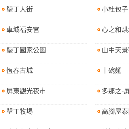
墾丁大街
小杜包子
車城福安宮
心之和烘
墾丁國家公園
山中天景
恆春古城
十碗麵
屏東觀光夜市
多那之-
墾丁牧場
高腳屋泰