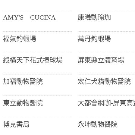
AMY'S CUCINA
康曦動瑜珈
褔氣釣蝦場
萬丹釣蝦場
縱橫天下花式撞球場
屏東縣立體育場
加福動物醫院
宏仁犬貓動物醫院
東立動物醫院
大都會網咖-屏東高
博克書局
永坤動物醫院