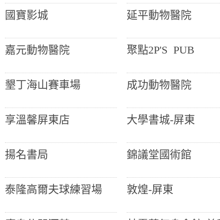
國寶影城
延平動物醫院
嘉元動物醫院
聚點2P'S PUB
墾丁海山賽車場
成功動物醫院
享溫馨屏東店
大學書城-屏東
揚名書局
錦議堂國術館
泰隆高爾夫球練習場
敦煌-屏東