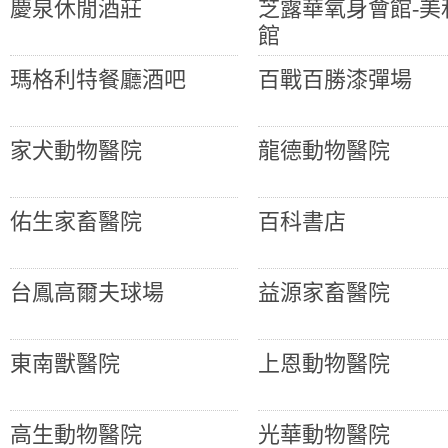
慶泉休閒酒莊
芝露華氧身會館-美
館
瑪格利特餐廳酒吧
百戰百勝漆彈場
家犬動物醫院
龍德動物醫院
佑生家畜醫院
百科書店
台鳳高爾夫球場
益源家畜醫院
東南獸醫院
上恩動物醫院
高生動物醫院
光華動物醫院