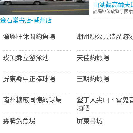
山湖觀高爾夫
該場地位於墾丁國
金石堂書店-潮州店
漁興旺休閒釣魚場
潮州鎮公共造產游
崁頂鄉立游泳池
天佳釣蝦場
屏東縣中正棒球場
王朝釣蝦場
南州糖廠同德網球場
墾丁大尖山．雷鬼
酒吧
霖騰釣魚場
屏東書城