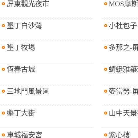
屏東觀光夜市
MOS摩
墾丁白沙灣
小杜包子
墾丁牧場
多那之-
恆春古城
蜻蜓雅築
三地門風景區
麥當勞-
墾丁大街
山中天景
車城福安宮
紫心樓