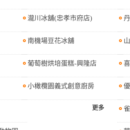
瀧川冰舖(忠孝市府店)
南機場豆花冰舖
葡萄樹烘培蛋糕-興隆店
小橄欖園義式創意廚房
更多