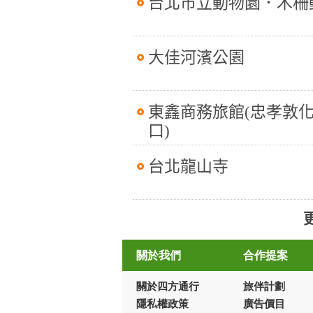
台北市立動物園．木柵
大佳河濱公園
東鑫商務旅館(忠孝敦
口)
台北龍山寺