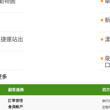
動物園
新
化捷運站出
口
更多