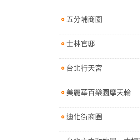
五分埔商圈
士林官邸
台北行天宮
美麗華百樂園摩天輪
迪化街商圈