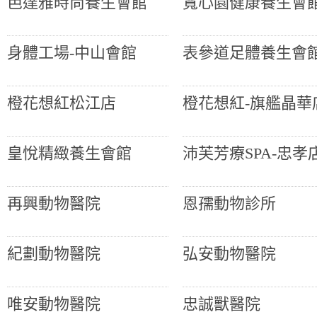
芭達雅時尚養生會館
寬心園健康養生會
身體工場-中山會館
表參道足體養生會
橙花想紅松江店
橙花想紅-旗艦晶華
皇悅精緻養生會館
沛芙芳療SPA-忠孝
再興動物醫院
恩孺動物診所
紀劃動物醫院
弘安動物醫院
唯安動物醫院
忠誠獸醫院