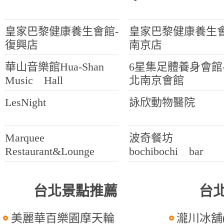
皇家巴黎健康養生會館-
皇家巴黎健康養生會
復興店
南京店
華山音樂館Hua-Shan
6星集足體養身會館
Music Hall
北南京會館
LesNight
詠欣動物醫院
Marquee
波奇餐坊
Restaurant&Lounge
bochibochi bar
台北景點推薦
台
美麗華百樂園摩天輪
瀧川冰舖