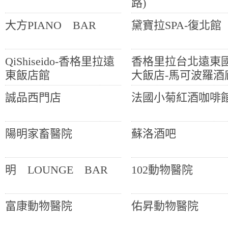
路)
大方PIANO BAR
黛寶拉SPA-復北館
QiShiseido-香格里拉遠
香格里拉台北遠東
東飯店館
大飯店-馬可波羅酒
誠品西門店
法國小菊紅酒咖啡
陽明家畜醫院
蘇洛酒吧
明 LOUNGE BAR
102動物醫院
富康動物醫院
佑昇動物醫院