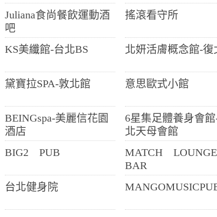
Juliana食尚餐飲運動酒
搖滾看守所
吧
KS美纖館-台北BS
北妍活膚概念館-復
黛寶拉SPA-敦北館
意思歐式小館
BEINGspa-美麗信花園
6星集足體養身會館
酒店
北天母會館
BIG2 PUB
MATCH LOUN
BAR
台北健身院
MANGOMUSICPU