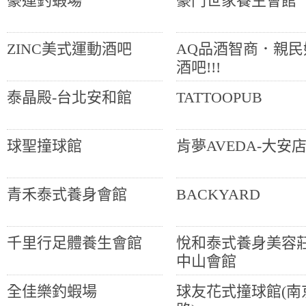
豪運釣蝦場
豪門世家養生會館
ZINC美式運動酒吧
AQ品酒智商．親民
酒吧!!!
泰晶殿-台北安和館
TATTOOPUB
球聖撞球館
肯夢AVEDA-大安
青禾泰式養身會館
BACKYARD
千里行足體養生會館
悅和泰式養身美容莊
中山會館
全佳樂釣蝦場
球友花式撞球館(南