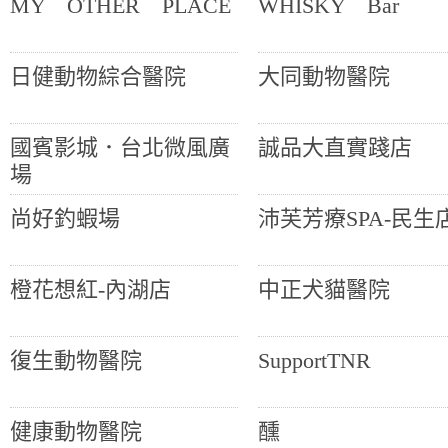
MY OTHER PLACE
WHISKY Bar
日健動物綜合醫院
大同動物醫院
國賓影城．台北微風廣
誠品大直實踐店
場
尚好釣蝦場
沛芙芳療SPA-民生
橙花想紅-內湖店
中正犬貓醫院
復生動物醫院
SupportTNR
健康動物醫院
醺