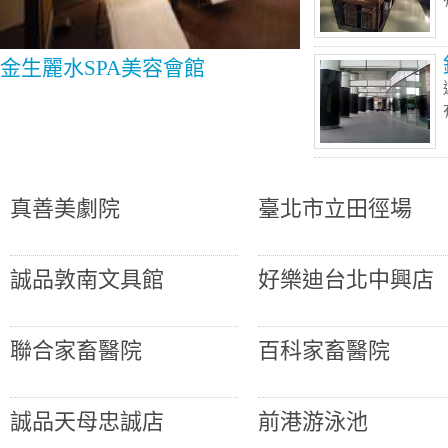
金生麗水SPA美容會館
真善美劇院
臺北市立田徑場
誠品敦南文具館
好樂迪台北中興店
聯合家畜醫院
百科家畜醫院
誠品天母忠誠店
前港游泳池