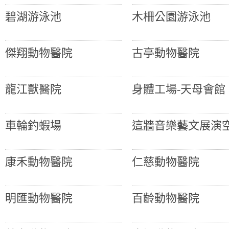
碧湖游泳池
木柵公園游泳池
傑翔動物醫院
古亭動物醫院
龍江獸醫院
身體工場-天母會館
車輪釣蝦場
這牆音樂藝文展演
康禾動物醫院
仁慈動物醫院
明匯動物醫院
百齡動物醫院