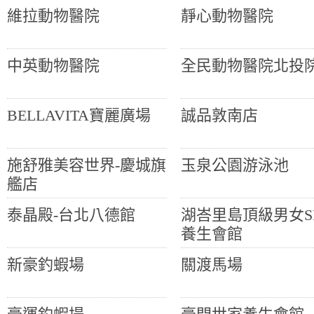
維拉動物醫院
靜心動物醫院
中英動物醫院
全民動物醫院北投
BELLAVITA寶麗廣場
誠品敦南店
施舒雅美容世界-慶城旗
玉泉公園游泳池
艦店
泰晶殿-台北八德館
湖峇里島頂級男女S
養生會館
新豪釣蝦場
關渡馬場