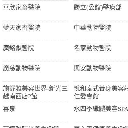
華欣家畜醫院
勝立(公館)醫療部
藍天家畜醫院
中華動物醫院
廣銘獸醫院
名家動物醫院
廣慈動物醫院
興安動物醫院
施舒雅美容世界-新光三
悅和泰式養身美容莊
越南西店2館
仁愛會館
喜泉
水四季纖體美容SP