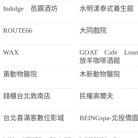
Indulge 邑饌酒坊
水明漾泰式養生館
ROUTE66
大同戲院
WAX
GOAT Cafe Loun
放羊咖啡酒館
黃動物醫院
木新動物醫院
錢櫃台北敦南店
民權高爾夫
台北喜滿客數位影城
BEINGspa-北投僑