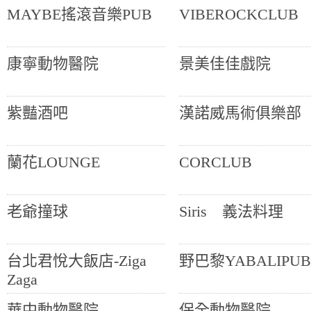
MAYBE搖滾音樂PUB
VIBEROCKCLUB
康寧動物醫院
景美佳佳戲院
紫豔酒吧
漢諾威馬術俱樂部
蘭花LOUNGE
CORCLUB
老爺撞球
Siris 義法料理
台北君悅大飯店-Ziga
野巴黎YABALIPUB
Zaga
華中動物醫院
保全動物醫院