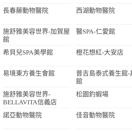
長春藤動物醫院
西湖動物醫院
施舒雅美容世界-加賀屋
醫SPA-仁愛館
館
希貝兒SPA美學館
橙花想紅-大安店
易境東方養生會館
普吉島泰式養生館-
館
施舒雅美容世界-
松園釣蝦場
BELLAVITA信義店
諾亞動物醫院
佳音動物醫院