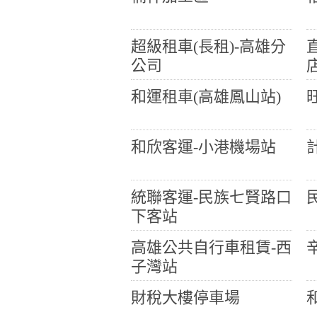
超級租車(長租)-高雄分
公司
和運租車(高雄鳳山站)
和欣客運-小港機場站
統聯客運-民族七賢路口
下客站
高雄公共自行車租賃-西
子灣站
財稅大樓停車場