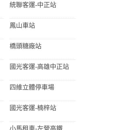
統聯客運-中正站
鳳山車站
橋頭糖廠站
國光客運-高雄中正站
四維立體停車場
國光客運-楠梓站
小馬租車-左營高鐵