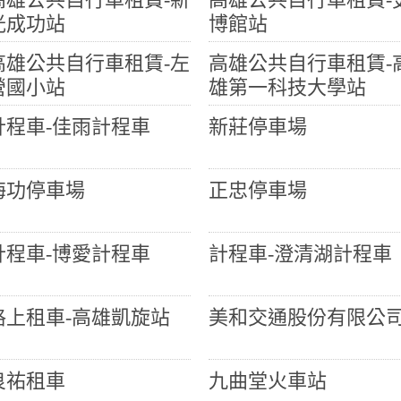
光成功站
博館站
高雄公共自行車租賃-左
高雄公共自行車租賃-
營國小站
雄第一科技大學站
計程車-佳雨計程車
新莊停車場
海功停車場
正忠停車場
計程車-博愛計程車
計程車-澄清湖計程車
格上租車-高雄凱旋站
美和交通股份有限公
良祐租車
九曲堂火車站