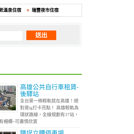
老溫泉住宿
瑞豐夜市住宿
送出
高雄公共自行車租賃-
後驛站
全台第一條輕軌就在高雄！絕
對是ig打卡亮點！ 高雄輕軌為
環狀路線，全線規劃有37站，
有柵欄~可盡情欣賞
鹽埕立體停車場