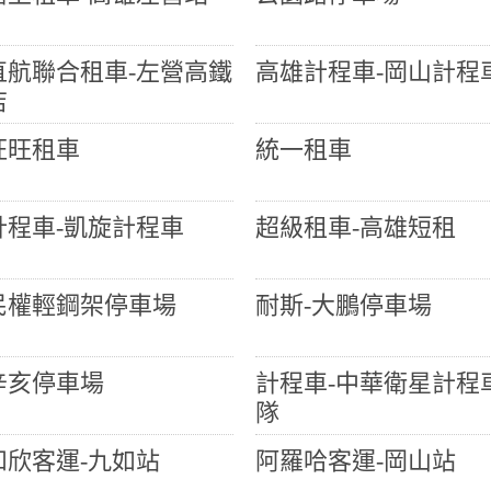
直航聯合租車-左營高鐵
高雄計程車-岡山計程
店
旺旺租車
統一租車
計程車-凱旋計程車
超級租車-高雄短租
民權輕鋼架停車場
耐斯-大鵬停車場
辛亥停車場
計程車-中華衛星計程
隊
和欣客運-九如站
阿羅哈客運-岡山站