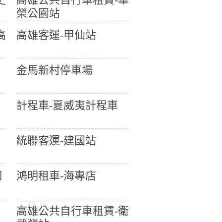
榮公園站
高
高雄客運-甲仙站
金馬新村停車場
計程車-夏威夷計程車
統聯客運-建國站
司
鴻明租車-海專店
高雄公共自行車租賃-衛