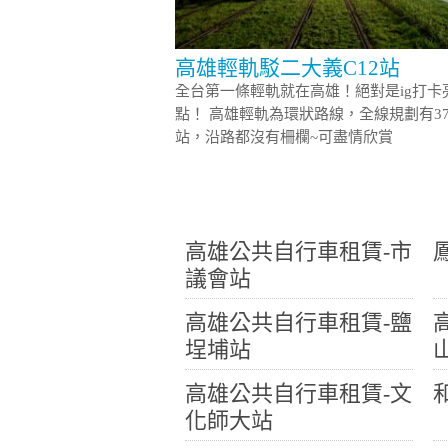
高雄輕軌駁二大義C12站
全台第一條輕軌就在高雄！絕對是ig打卡
點！ 高雄輕軌為環狀路線，全線規劃有3
站，沿路都沒有柵欄~可盡情欣賞
高雄公共自行車租賃-市
議會站
高雄公共自行車租賃-鹽
埕埔站
高雄公共自行車租賃-文
化師大站