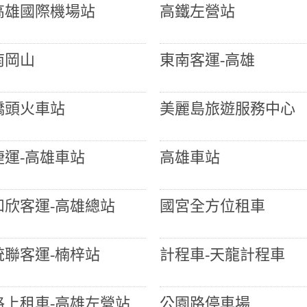
高雄國際機場站
高鐵左營站
南岡山
東南客運-高雄
橋頭火車站
美麗島旅遊服務中心
捷運-高雄車站
高雄車站
和欣客運-高雄總站
國宮全方位租車
統聯客運-楠梓站
計程車-天龍計程車
格上租車-高雄左營站
公園路停車場