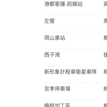
港都客運-前鎮站
左營
岡山車站
西子灣
新形象計程車衛星車隊
忠孝停車場
楠梓加工區