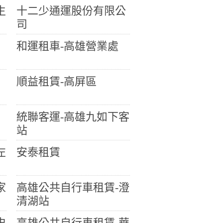
生
十二少通運股份有限公
司
和運租車-高雄營業處
順益租賃-高屏區
統聯客運-高雄九如下客
站
左
安泰租賃
家
高雄公共自行車租賃-澄
清湖站
史
高雄公共自行車租賃-華