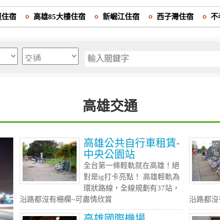
運住宿
高雄85大樓住宿
新崛江住宿
西子灣住宿
不
高雄交通
高雄公共自行車租賃-
中央公園站
全台第一條輕軌就在高雄！絕
對是ig打卡亮點！ 高雄輕軌為
環狀路線，全線規劃有37站，
沿路都沒有柵欄~可盡情欣賞
沿路都沒
高雄國際機場