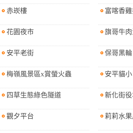
赤崁樓
富喀香雞
花園夜市
旗哥牛肉
安平老街
保哥黑輪
梅嶺風景區x賞螢火蟲
安平貓小
四草生態綠色隧道
新化街役
觀夕平台
莉莉水果