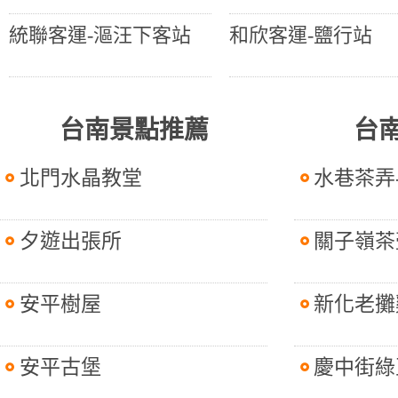
統聯客運-漚汪下客站
和欣客運-鹽行站
台南景點推薦
台
北門水晶教堂
水巷茶弄
夕遊出張所
關子嶺茶
安平樹屋
新化老攤
安平古堡
慶中街綠