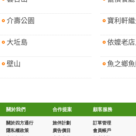
介壽公園
寶利軒繼
大坵島
依嬤老店
壁山
魚之鄉魚