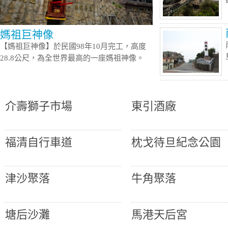
媽祖巨神像
【媽祖巨神像】於民國98年10月完工，高度
28.8公尺，為全世界最高的一座媽祖神像。
介壽獅子市場
東引酒廠
福清自行車道
枕戈待旦紀念公園
津沙聚落
牛角聚落
塘后沙灘
馬港天后宮