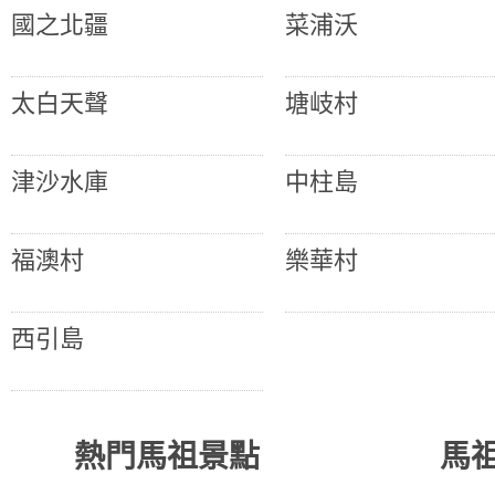
國之北疆
菜浦沃
太白天聲
塘岐村
津沙水庫
中柱島
福澳村
樂華村
西引島
熱門馬祖景點
馬