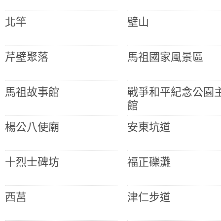
北竿
壁山
芹壁聚落
馬祖國家風景區
馬祖故事館
戰爭和平紀念公園
館
楊公八使廟
安東坑道
十烈士碑坊
福正礫灘
西莒
津仁步道