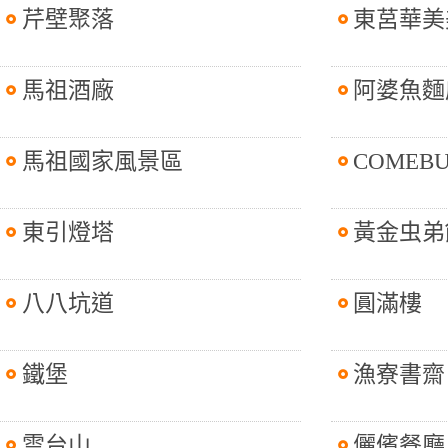
芹壁聚落
東莒華美
馬祖酒廠
阿婆魚麵
馬祖國家風景區
COMEB
東引燈塔
黃金虫弟
八八坑道
圓滿樓
鐵堡
漁寮書齋
雲台山
儷儐餐廳