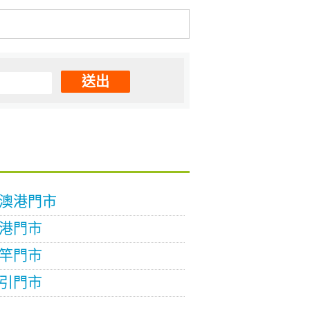
送出
1福澳港門市
馬港門市
北竿門市
東引門市