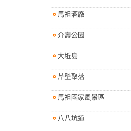
馬祖酒廠
介壽公園
大坵島
芹壁聚落
馬祖國家風景區
八八坑道