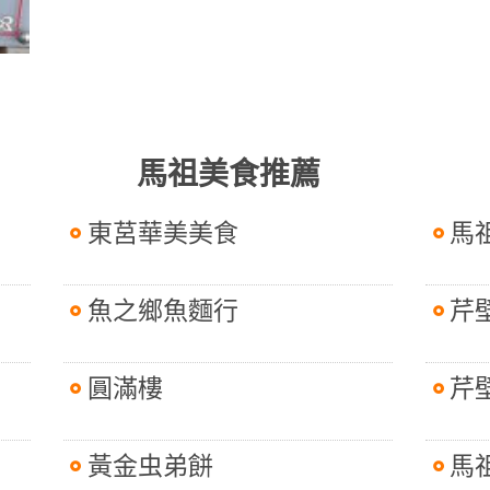
馬祖美食推薦
東莒華美美食
馬
魚之鄉魚麵行
芹
圓滿樓
芹
黃金虫弟餅
馬