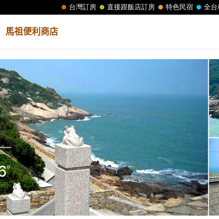
│
馬祖便利商店