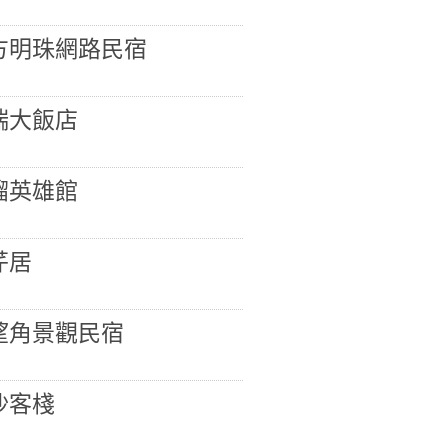
方明珠網路民宿
瑞大飯店
蹓英雄館
芹居
望角景觀民宿
沙客棧