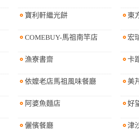
寶利軒繼光餅
東
COMEBUY-馬祖南竿店
宏
漁寮書齋
卡
依嬤老店馬祖風味餐廳
美
阿婆魚麵店
好
儷儐餐廳
津