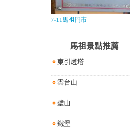
7-11馬祖門市
馬祖景點推薦
東引燈塔
雲台山
壁山
鐵堡