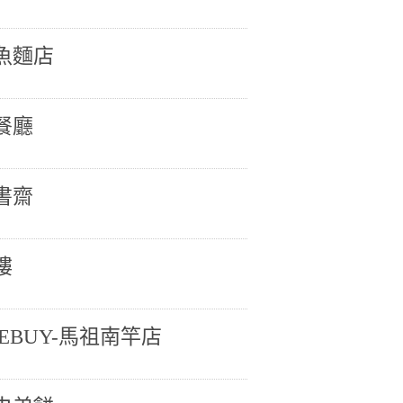
魚麵店
餐廳
書齋
樓
EBUY-馬祖南竿店