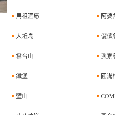
馬祖酒廠
阿婆
大坵島
儷儐
雲台山
漁寮
鐵堡
圓滿
壁山
COM