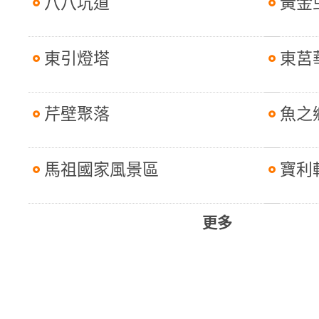
八八坑道
黃金
東引燈塔
東莒
芹壁聚落
魚之
馬祖國家風景區
寶利
更多