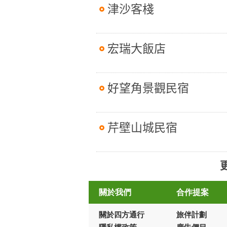
津沙客棧
宏瑞大飯店
好望角景觀民宿
芹壁山城民宿