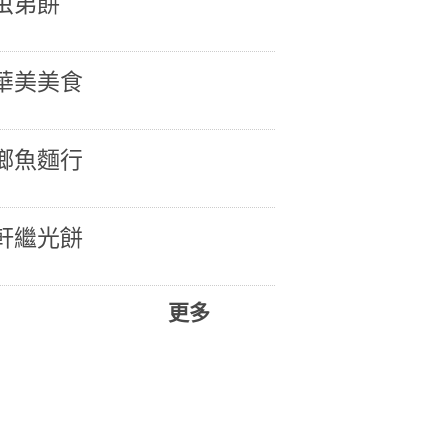
虫弟餅
華美美食
鄉魚麵行
軒繼光餅
更多