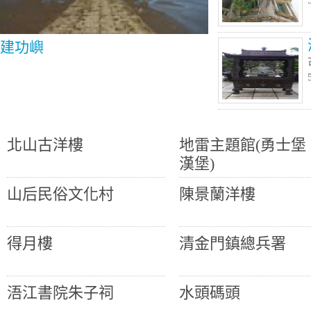
建功嶼
北山古洋樓
地雷主題館(勇士堡
漢堡)
山后民俗文化村
陳景蘭洋樓
得月樓
清金門鎮總兵署
浯江書院朱子祠
水頭碼頭