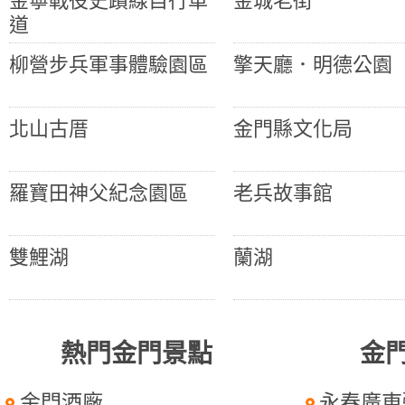
金寧戰役史蹟線自行車
金城老街
道
柳營步兵軍事體驗園區
擎天廳．明德公園
北山古厝
金門縣文化局
羅寶田神父紀念園區
老兵故事館
雙鯉湖
蘭湖
熱門金門景點
金
金門酒廠
永春廣東