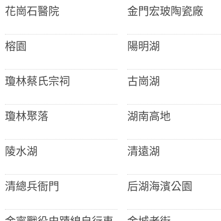
花崗石醫院
金門宏玻陶瓷廠
榕園
陽明湖
瓊林蔡氏宗祠
古崗湖
瓊林聚落
湖南高地
陵水湖
清遠湖
清總兵衙門
后湖海濱公園