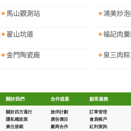
馬山觀測站
鴻美炒泡
翟山坑道
福記肉羹
金門陶瓷廠
泉三肉粽