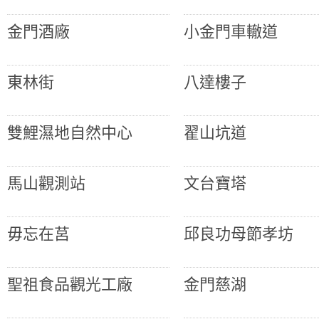
金門酒廠
小金門車轍道
東林街
八達樓子
雙鯉濕地自然中心
翟山坑道
馬山觀測站
文台寶塔
毋忘在莒
邱良功母節孝坊
聖祖食品觀光工廠
金門慈湖