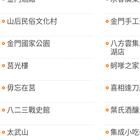
山后民俗文化村
金門手工
金門國家公園
八方雲集
湖店
莒光樓
蚵嗲之家
毋忘在莒
喜相逢刀
八二三戰史館
葉氏酒釀
太武山
集成小吃