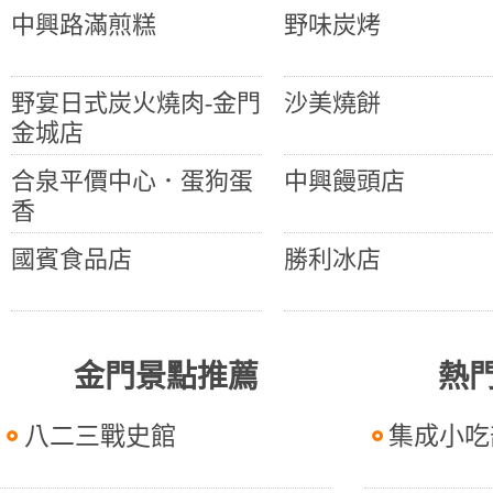
中興路滿煎糕
野味炭烤
野宴日式炭火燒肉-金門
沙美燒餅
金城店
合泉平價中心．蛋狗蛋
中興饅頭店
香
國賓食品店
勝利冰店
金門景點推薦
熱
八二三戰史館
集成小吃