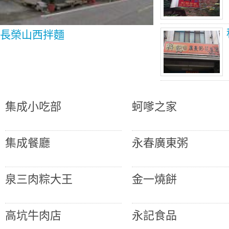
長榮山西拌麵
集成小吃部
蚵嗲之家
集成餐廳
永春廣東粥
泉三肉粽大王
金一燒餅
高坑牛肉店
永記食品