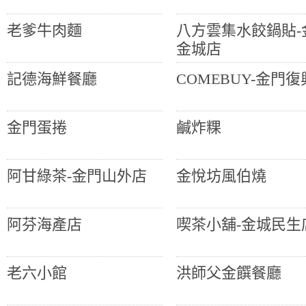
老爹牛肉麵
八方雲集水餃鍋貼-
金城店
記德海鮮餐廳
COMEBUY-金門
金門蛋捲
鹹炸粿
阿甘綠茶-金門山外店
金悅坊風伯燒
阿芬海產店
喫茶小舖-金城民生
老六小館
洪師父金饌餐廳