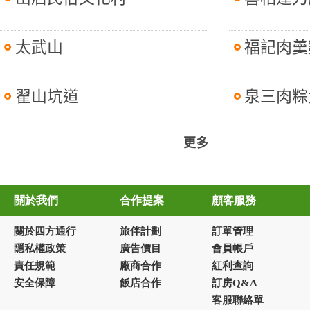
太武山
福記肉羹
翟山坑道
泉三肉粽
更多