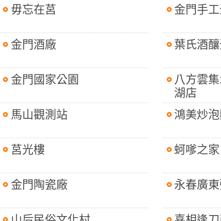
毋忘在莒
金門手工
金門酒廠
葉氏酒釀
金門國家公園
八方雲集
湖店
馬山觀測站
鴻美炒泡
莒光樓
蚵嗲之家
金門陶瓷廠
永春廣東
山后民俗文化村
喜相逢刀