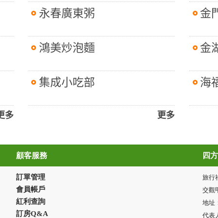
永春廣東粥
金
鴻美炒泡麵
金
集成小吃部
海
更多
更多