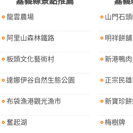
嘉義縣景點推薦
嘉義
龍雲農場
山門石頭
阿里山森林鐵路
明祥餅舖
板頭文化藝術村
新港鴨肉
達娜伊谷自然生態公園
正宗民雄
布袋漁港觀光漁市
新寶珍餅
奮起湖
梅樹牌