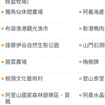
綠盈牧場)
獨角仙休閒農場
阿義海產
布袋漁港觀光漁市
新港鴨肉
達娜伊谷自然生態公園
山門石頭
龍雲農場
梅樹牌
板頭文化藝術村
登山食堂
阿里山國家森林遊樂區．賞
阿桑水晶
楓