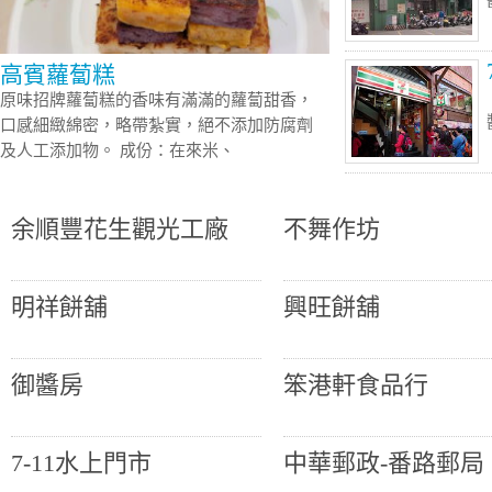
高賓蘿蔔糕
原味招牌蘿蔔糕的香味有滿滿的蘿蔔甜香，
口感細緻綿密，略帶紮實，絕不添加防腐劑
及人工添加物。 成份：在來米、
余順豐花生觀光工廠
不舞作坊
明祥餅舖
興旺餅舖
御醬房
笨港軒食品行
7-11水上門市
中華郵政-番路郵局