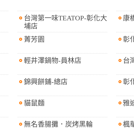
台灣第一味TEATOP-彰化大
康
埔店
菁芳園
彰
輕井澤鍋物-員林店
台
錦興餅鋪-總店
彰
貓鼠麵
雅
無名香腸攤．炭烤黑輪
楓