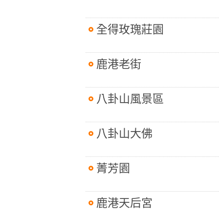
全得玫瑰莊園
鹿港老街
八卦山風景區
八卦山大佛
菁芳園
鹿港天后宮