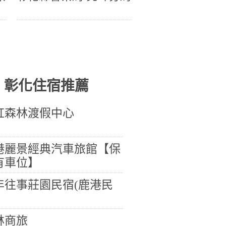
彰化住宿推薦
虹森林渡假中心
港麗景經典汽車旅館【保
有車位】
年往事莊園民宿(鹿港民
林商旅