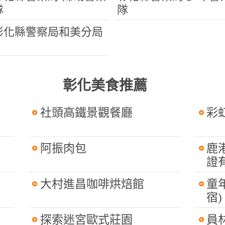
隊
隊
彰化縣警察局和美分局
彰化美食推薦
社頭高鐵景觀餐廳
彩
阿振肉包
鹿
證
大村進昌咖啡烘焙館
童
宿)
探索迷宮歐式莊園
員