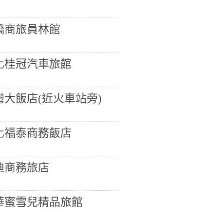
橋商旅員林館
化桂冠汽車旅館
灣大飯店(近火車站旁)
化福泰商務飯店
迪商務旅店
華蜜雪兒精品旅館