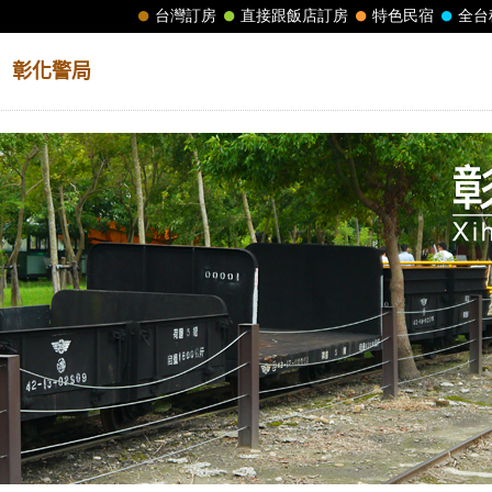
│
彰化警局