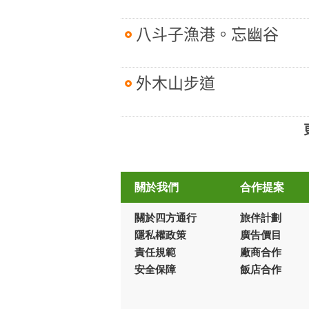
八斗子漁港。忘幽谷
外木山步道