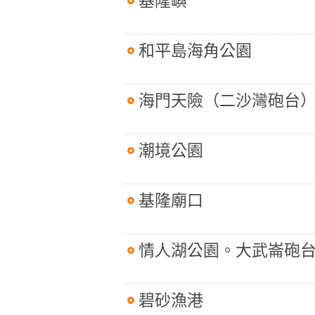
基隆嶼
和平島海角公園
海門天險（二沙灣砲台
潮境公園
基隆廟口
情人湖公園。大武崙砲
碧砂漁港