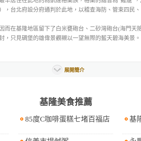
最早居住在此地的為凱達格蘭族，格蘭的諧音為“雞籠”
），台北府設分府通判於此地，以稽查海防、管束四民、
因而在基隆地區留下了白米甕砲台、二砂灣砲台(海門天險
封，只見碉堡的雄偉景觀襯以一望無際的藍天碧海美景。
展開簡介
基隆美食推薦
85度C咖啡蛋糕七堵百福店
基