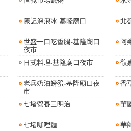
信義市場鹹粥
永
陳記泡泡冰-基隆廟口
北
）
世盛一口吃香腸-基隆廟口
阿
夜市
日式料理-基隆廟口夜市
馥
老兵奶油螃蟹-基隆廟口夜
香
市
台
七堵營養三明治
華
七堵咖哩麵
華