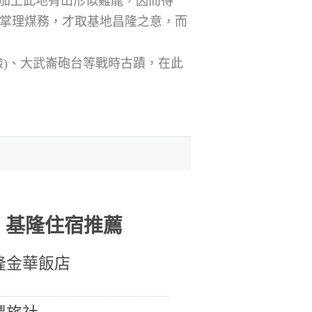
，加上此地有山形似雞龍，因而得
掌理煤務，才取基地昌隆之意，而
)、大武崙砲台等戰時古蹟，在此
基隆住宿推薦
隆金華飯店