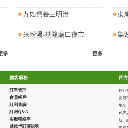
九如營養三明治
東
米粉湯-基隆廟口夜市
集
更多
更多